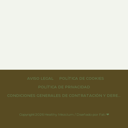
AVISO LEGAL
POLÍTICA DE COOKIES
POLÍTICA DE PRIVACIDAD
CONDICIONES GENERALES DE CONTRATACIÓN Y DERECHOS DE DESESTIMIENTO
Copyright
2026
Healthy Mezclum / Diseñado por Fati ❤