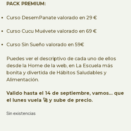
precio
precio
PACK PREMIUM:
original
actual
Curso DesemPanate valorado en 29 €
era:
es:
157,00 €.
109,00 €.
Curso Cucu Muévete valorado en 69 €
Curso Sin Sueño valorado en 59€
Puedes ver el descriptivo de cada uno de ellos
desde la Home de la web, en La Escuela más
bonita y divertida de Hábitos Saludables y
Alimentación.
Valido hasta el 14 de septiembre, vamos… que
el lunes vuela 🚀 y sube de precio.
Sin existencias