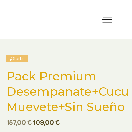
¡Oferta!
Pack Premium
Desempanate+Cucu
Muevete+Sin Sueño
El
El
157,00
€
109,00
€