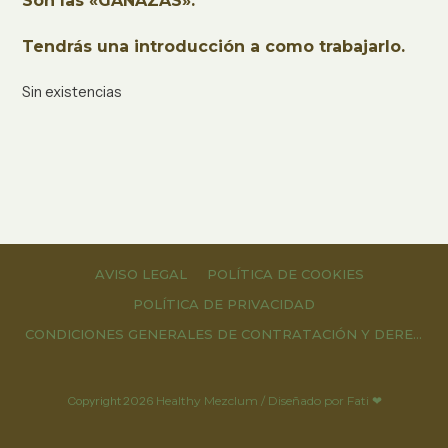
Son las «GANAZAS».
Tendrás una introducción a como trabajarlo.
Sin existencias
AVISO LEGAL
POLÍTICA DE COOKIES
POLÍTICA DE PRIVACIDAD
CONDICIONES GENERALES DE CONTRATACIÓN Y DERECHOS DE DESESTIMIENTO
Copyright
2026
Healthy Mezclum / Diseñado por Fati ❤