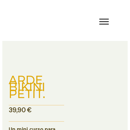
ARDE
BIKINI
PETIT.
39,90
€
Un mini curso para